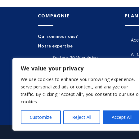
COMPAGNIE
PLAN
Qui sommes nous?
Acc
Notre expertise
ATC
Secteur 20 Wayalghin,
Ouagadougou, Burkina Faso.
We value your privacy
Exp
(+226) 25 36 77 44
We use cookies to enhance your browsing experience,
For
serve personalized ads or content, and analyze our
info@atcs-bf.com
traffic. By clicking "Accept All", you consent to our use o
Gal
cookies.
Con
Customize
Reject All
Accept All