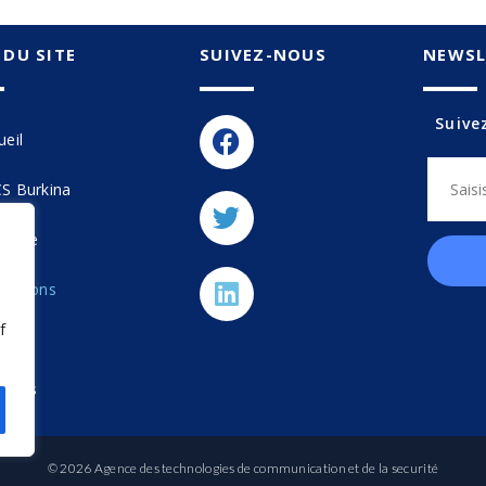
 DU SITE
SUIVEZ-NOUS
NEWSL
Suive
ueil
S Burkina
ertise
mations
f
erie
tacts
© 2026 Agence des technologies de communication et de la securité