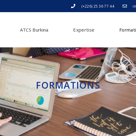
(+226) 25 36 77 44
i
ATCS Burkina
Expertise
Format
FORMATIONS